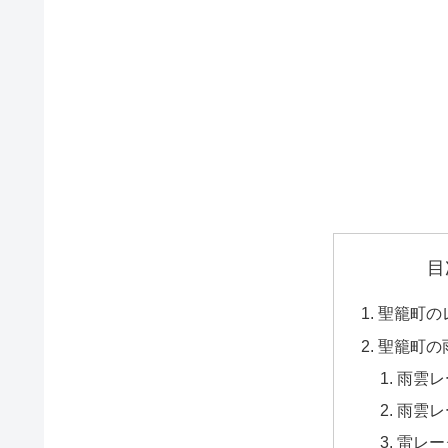
目
聖籠町の
聖籠町の
雨雲レ
雨雲レ
雷レー