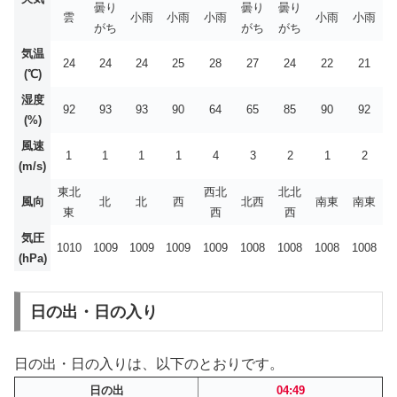
曇り
曇り
曇り
雲
小雨
小雨
小雨
小雨
小雨
がち
がち
がち
気温
24
24
24
25
28
27
24
22
21
(℃)
湿度
92
93
93
90
64
65
85
90
92
(%)
風速
1
1
1
1
4
3
2
1
2
(m/s)
東北
西北
北北
風向
北
北
西
北西
南東
南東
東
西
西
気圧
1010
1009
1009
1009
1009
1008
1008
1008
1008
(hPa)
日の出・日の入り
日の出・日の入りは、以下のとおりです。
日の出
04:49