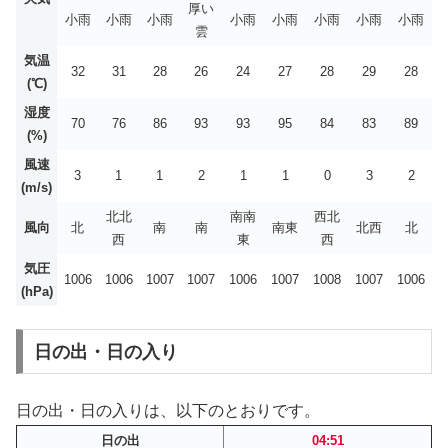
厚い
小雨
小雨
小雨
小雨
小雨
小雨
小雨
小雨
雲
気温
32
31
28
26
24
27
28
29
28
(℃)
湿度
70
76
86
93
93
95
84
83
89
(%)
風速
3
1
1
2
1
1
0
3
2
(m/s)
北北
南南
西北
風向
北
南
南
南東
北西
北
西
東
西
気圧
1006
1006
1007
1007
1006
1007
1008
1007
1006
(hPa)
日の出・日の入り
日の出・日の入りは、以下のとおりです。
日の出
04:51