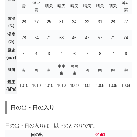
薄い
薄い
雲
晴天
晴天
晴天
晴天
晴天
晴天
雲
雲
気温
28
27
25
31
34
32
31
28
27
(℃)
湿度
78
74
71
58
46
47
57
71
74
(%)
風速
4
4
3
4
6
7
8
7
6
(m/s)
南南
南南
風向
南
南
南
南
南
南
南
東
東
気圧
1010
1010
1010
1010
1009
1008
1008
1009
1009
(hPa)
日の出・日の入り
日の出・日の入りは、以下のとおりです。
日の出
04:51