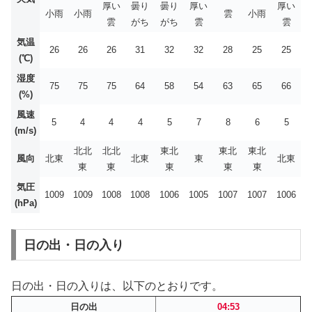
厚い
曇り
曇り
厚い
厚い
小雨
小雨
雲
小雨
雲
がち
がち
雲
雲
気温
26
26
26
31
32
32
28
25
25
(℃)
湿度
75
75
75
64
58
54
63
65
66
(%)
風速
5
4
4
4
5
7
8
6
5
(m/s)
北北
北北
東北
東北
東北
風向
北東
北東
東
北東
東
東
東
東
東
気圧
1009
1009
1008
1008
1006
1005
1007
1007
1006
(hPa)
日の出・日の入り
日の出・日の入りは、以下のとおりです。
日の出
04:53