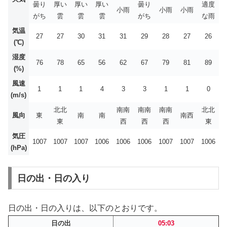
曇り
厚い
厚い
厚い
曇り
適度
小雨
小雨
小雨
がち
雲
雲
雲
がち
な雨
気温
27
27
30
31
31
29
28
27
26
(℃)
湿度
76
78
65
56
62
67
79
81
89
(%)
風速
1
1
1
4
3
3
1
1
0
(m/s)
北北
南南
南南
南南
北北
風向
東
南
南
南西
東
西
西
西
東
気圧
1007
1007
1007
1006
1006
1006
1007
1007
1006
(hPa)
日の出・日の入り
日の出・日の入りは、以下のとおりです。
日の出
05:03