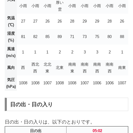
厚い
小雨
小雨
小雨
小雨
小雨
小雨
小雨
小雨
雲
気温
27
27
26
26
28
29
29
28
26
(℃)
湿度
81
82
85
89
71
73
75
80
88
(%)
風速
1
1
1
2
2
3
3
2
1
(m/s)
西北
北北
南南
南南
南南
南南
風向
西
北東
南東
西
東
東
西
西
西
気圧
1008
1008
1007
1008
1008
1007
1006
1006
1007
(hPa)
日の出・日の入り
日の出・日の入りは、以下のとおりです。
日の出
05:02