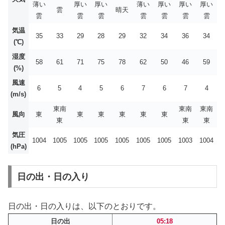
薄い
厚い
厚い
薄い
厚い
厚い
厚い
雲
晴天
雲
雲
雲
雲
雲
雲
雲
気温
35
33
29
28
29
32
34
36
34
(℃)
湿度
58
61
71
75
78
62
50
46
59
(%)
風速
6
5
4
5
6
7
6
7
4
(m/s)
東南
東南
東南
風向
東
東
東
東
東
東
東
東
東
気圧
1004
1005
1005
1005
1005
1005
1005
1003
1004
(hPa)
日の出・日の入り
日の出・日の入りは、以下のとおりです。
日の出
05:18