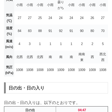
曇り
小雨
小雨
小雨
小雨
小雨
小雨
小雨
小雨
がち
気温
27
27
25
24
24
24
24
26
27
(℃)
湿度
84
83
88
91
92
91
90
80
70
(%)
風速
4
3
1
1
1
1
2
2
5
(m/s)
南南
西北
風向
北西
北西
北西
南
南
南
西
東
西
気圧
1008
1008
1008
1009
1009
1008
1009
1009
1008
(hPa)
日の出・日の入り
日の出・日の入りは、以下のとおりです。
日の出
04:47