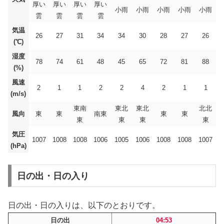
厚い
厚い
厚い
厚い
小雨
小雨
小雨
小雨
小雨
雲
雲
雲
雲
気温
26
27
31
34
34
30
28
27
26
(℃)
湿度
78
74
61
48
45
65
72
81
88
(%)
風速
2
1
1
2
2
4
2
1
1
(m/s)
東南
東北
東北
北北
風向
東
東
南東
東
東
東
東
東
東
気圧
1007
1008
1008
1006
1005
1006
1008
1008
1007
(hPa)
日の出・日の入り
日の出・日の入りは、以下のとおりです。
日の出
04:53