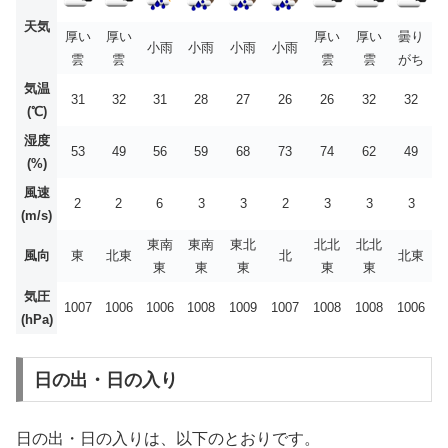
天気
厚い
厚い
厚い
厚い
曇り
小雨
小雨
小雨
小雨
雲
雲
雲
雲
がち
気温
31
32
31
28
27
26
26
32
32
(℃)
湿度
53
49
56
59
68
73
74
62
49
(%)
風速
2
2
6
3
3
2
3
3
3
(m/s)
東南
東南
東北
北北
北北
風向
東
北東
北
北東
東
東
東
東
東
気圧
1007
1006
1006
1008
1009
1007
1008
1008
1006
(hPa)
日の出・日の入り
日の出・日の入りは、以下のとおりです。