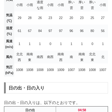
適度
厚い
厚い
厚い
小雨
小雨
小雨
小雨
小雨
な雨
雲
雲
雲
気温
29
28
26
23
22
20
23
25
27
(℃)
湿度
61
67
84
97
97
96
96
80
56
(%)
風速
1
1
1
0
1
1
1
0
1
(m/s)
北北
南南
南南
南南
北北
風向
南西
南西
南
北
西
東
西
東
東
気圧
1008
1008
1008
1009
1009
1007
1008
1008
1007
(hPa)
日の出・日の入り
日の出・日の入りは、以下のとおりです。
日の出
04:58