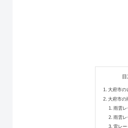
目
大府市の
大府市の
雨雲レ
雨雲レ
雷レー