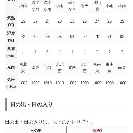
適度
適度
曇り
薄い
小雨
小雨
晴天
小雨
小雨
な雨
な雨
がち
雲
気温
29
27
24
23
23
23
27
28
29
(℃)
湿度
72
82
96
95
94
92
79
71
62
(%)
風速
1
1
0
1
1
1
2
2
2
(m/s)
東北
北北
北北
東南
東南
風向
南東
北西
北西
南東
東
西
西
東
東
気圧
1008
1008
1010
1010
1009
1009
1009
1008
1006
(hPa)
日の出・日の入り
日の出・日の入りは、以下のとおりです。
日の出
04:51