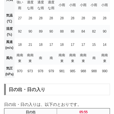
強い
適度
適度
適度
小雨
小雨
小雨
小雨
小雨
雨
な雨
な雨
な雨
気温
27
28
28
28
28
28
28
28
28
(℃)
湿度
92
90
89
90
88
88
84
82
90
(%)
風速
18
21
18
17
18
17
17
15
14
(m/s)
南南
南南
南南
南南
南南
南南
風向
南
南
南
東
東
東
東
東
東
気圧
970
973
978
979
981
985
988
988
990
(hPa)
日の出・日の入り
日の出・日の入りは、以下のとおりです。
日の出
05:55