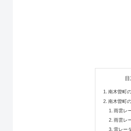
目
南木曽町
南木曽町
雨雲レ
雨雲レ
雷レー