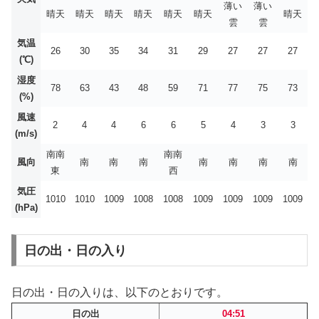
薄い
薄い
晴天
晴天
晴天
晴天
晴天
晴天
晴天
雲
雲
気温
26
30
35
34
31
29
27
27
27
(℃)
湿度
78
63
43
48
59
71
77
75
73
(%)
風速
2
4
4
6
6
5
4
3
3
(m/s)
南南
南南
風向
南
南
南
南
南
南
南
東
西
気圧
1010
1010
1009
1008
1008
1009
1009
1009
1009
(hPa)
日の出・日の入り
日の出・日の入りは、以下のとおりです。
日の出
04:51