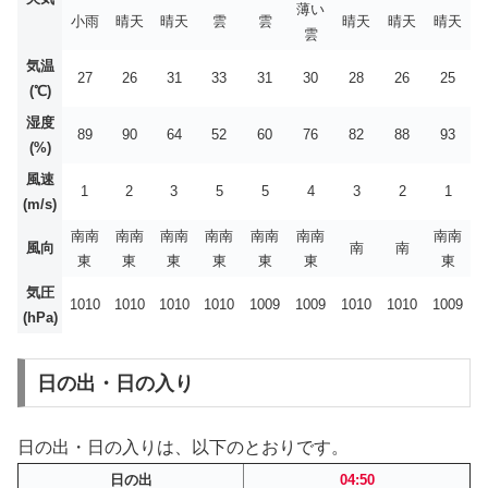
薄い
小雨
晴天
晴天
雲
雲
晴天
晴天
晴天
雲
気温
27
26
31
33
31
30
28
26
25
(℃)
湿度
89
90
64
52
60
76
82
88
93
(%)
風速
1
2
3
5
5
4
3
2
1
(m/s)
南南
南南
南南
南南
南南
南南
南南
風向
南
南
東
東
東
東
東
東
東
気圧
1010
1010
1010
1010
1009
1009
1010
1010
1009
(hPa)
日の出・日の入り
日の出・日の入りは、以下のとおりです。
日の出
04:50