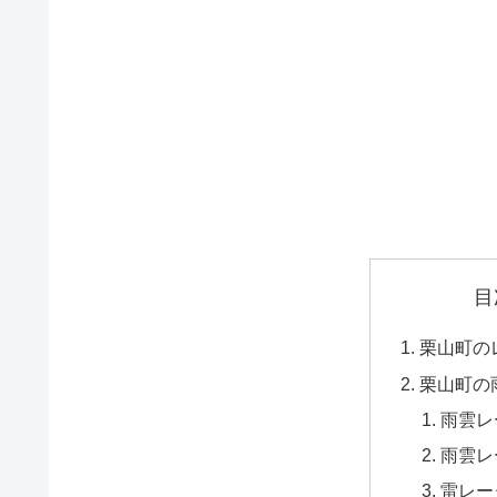
目
栗山町の
栗山町の
雨雲レ
雨雲レ
雷レー