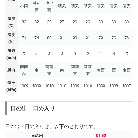
薄い
薄い
小雨
晴天
晴天
晴天
晴天
晴天
晴天
雲
雲
気温
32
32
29
27
26
26
30
30
30
(℃)
湿度
71
74
86
91
90
91
79
76
78
(%)
風速
5
4
4
4
3
2
1
4
5
(m/s)
南南
南南
南南
南南
風向
南
南
南西
西
南西
西
東
東
東
気圧
1009
1009
1010
1010
1009
1010
1009
1008
1007
(hPa)
日の出・日の入り
日の出・日の入りは、以下のとおりです。
日の出
04:52