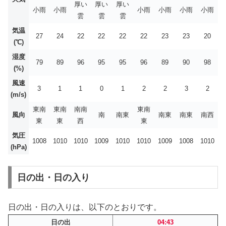
厚い
厚い
厚い
小雨
小雨
小雨
小雨
小雨
小雨
雲
雲
雲
気温
27
24
22
22
22
22
23
23
20
(℃)
湿度
79
89
96
95
95
96
89
90
98
(%)
風速
3
1
1
0
1
2
2
3
2
(m/s)
東南
東南
南南
東南
風向
南
南東
南東
南東
南西
東
東
西
東
気圧
1008
1010
1010
1009
1010
1010
1009
1008
1010
(hPa)
日の出・日の入り
日の出・日の入りは、以下のとおりです。
日の出
04:43