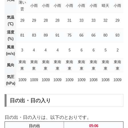
薄い
小雨
小雨
小雨
小雨
小雨
小雨
晴天
小雨
雲
気温
29
29
28
28
31
33
33
32
29
(℃)
湿度
81
83
89
91
75
66
66
80
93
(%)
風速
3
4
4
4
5
6
6
5
2
(m/s)
東南
東南
東南
東南
東南
東南
東南
東南
東南
風向
東
東
東
東
東
東
東
東
東
気圧
1009
1009
1009
1009
1009
1009
1008
1008
1009
(hPa)
日の出・日の入り
日の出・日の入りは、以下のとおりです。
日の出
05:06