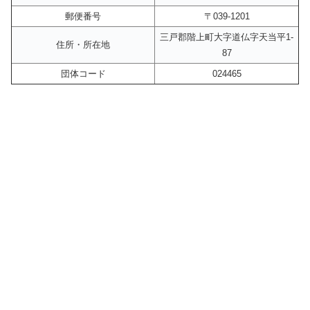
郵便番号
〒039-1201
三戸郡階上町大字道仏字天当平1-
住所・所在地
87
団体コード
024465