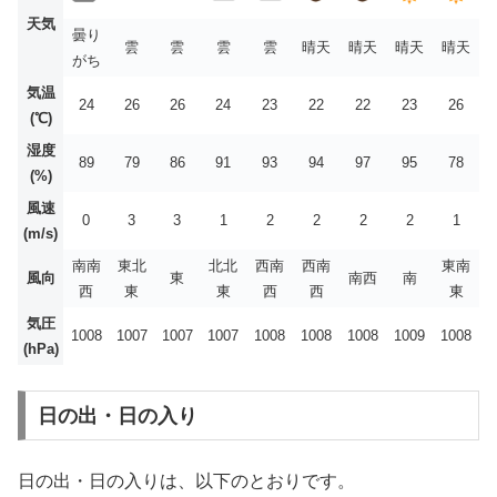
天気
曇り
雲
雲
雲
雲
晴天
晴天
晴天
晴天
がち
気温
24
26
26
24
23
22
22
23
26
(℃)
湿度
89
79
86
91
93
94
97
95
78
(%)
風速
0
3
3
1
2
2
2
2
1
(m/s)
南南
東北
北北
西南
西南
東南
風向
東
南西
南
西
東
東
西
西
東
気圧
1008
1007
1007
1007
1008
1008
1008
1009
1008
(hPa)
日の出・日の入り
日の出・日の入りは、以下のとおりです。