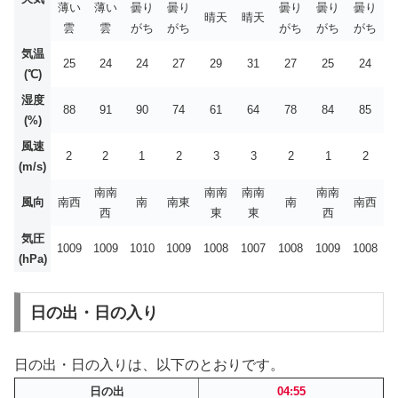
薄い
薄い
曇り
曇り
曇り
曇り
曇り
晴天
晴天
雲
雲
がち
がち
がち
がち
がち
気温
25
24
24
27
29
31
27
25
24
(℃)
湿度
88
91
90
74
61
64
78
84
85
(%)
風速
2
2
1
2
3
3
2
1
2
(m/s)
南南
南南
南南
南南
風向
南西
南
南東
南
南西
西
東
東
西
気圧
1009
1009
1010
1009
1008
1007
1008
1009
1008
(hPa)
日の出・日の入り
日の出・日の入りは、以下のとおりです。
日の出
04:55