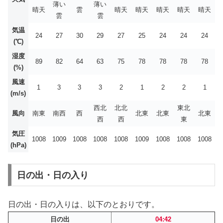
薄い
薄い
晴天
雲
晴天
晴天
晴天
晴天
晴天
雲
雲
気温
24
27
30
29
27
25
24
24
24
(℃)
湿度
89
82
64
63
75
78
78
78
78
(%)
風速
1
3
3
3
2
1
2
2
1
(m/s)
西北
北北
東北
風向
南東
南西
西
北東
北東
北東
西
西
東
気圧
1008
1009
1008
1008
1008
1009
1008
1008
1008
(hPa)
日の出・日の入り
日の出・日の入りは、以下のとおりです。
日の出
04:42