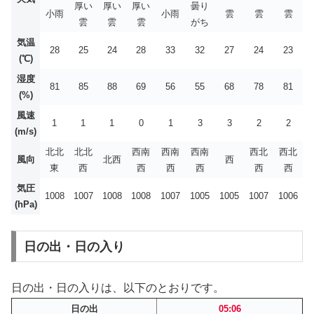
厚い
厚い
厚い
曇り
小雨
小雨
雲
雲
雲
雲
雲
雲
がち
気温
28
25
24
28
33
32
27
24
23
(℃)
湿度
81
85
88
69
56
55
68
78
81
(%)
風速
1
1
1
0
1
3
3
2
2
(m/s)
北北
北北
西南
西南
西南
西北
西北
風向
北西
西
東
西
西
西
西
西
西
気圧
1008
1007
1008
1008
1007
1005
1005
1007
1006
(hPa)
日の出・日の入り
日の出・日の入りは、以下のとおりです。
日の出
05:06