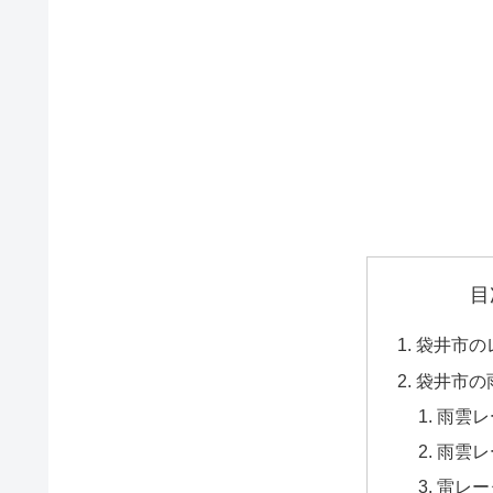
目
袋井市の
袋井市の
雨雲レ
雨雲レ
雷レー