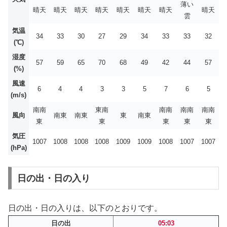
薄い
晴天
晴天
晴天
晴天
晴天
晴天
晴天
晴天
雲
気温
34
33
30
27
29
34
33
33
32
(℃)
湿度
57
59
65
70
68
49
42
44
57
(%)
風速
6
4
4
3
3
5
7
6
5
(m/s)
南南
東南
南南
南南
南南
風向
南東
南東
東
南東
東
東
東
東
東
気圧
1007
1008
1008
1008
1009
1009
1008
1007
1007
(hPa)
日の出・日の入り
日の出・日の入りは、以下のとおりです。
日の出
05:03