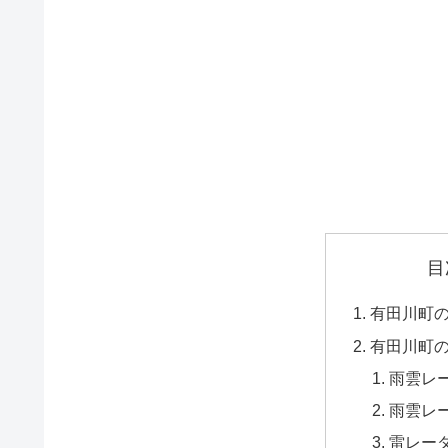
目
有田川町
有田川町
雨雲レ
雨雲レ
雷レー